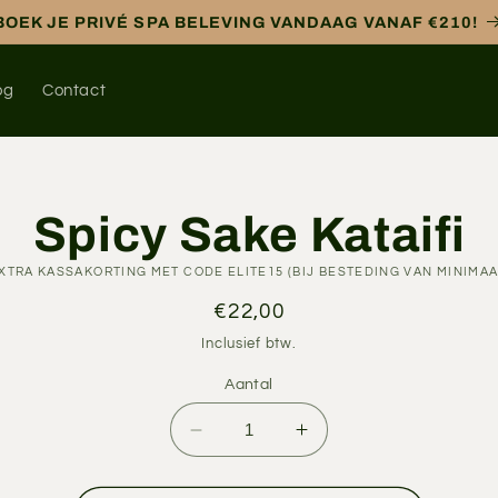
BOEK JE PRIVÉ SPA BELEVING VANDAAG VANAF €210!
og
Contact
Spicy Sake Kataifi
naar
formatie
XTRA KASSAKORTING MET CODE ELITE15 (BIJ BESTEDING VAN MINIMAA
Normale
€22,00
prijs
Inclusief btw.
Aantal
Aantal
Aantal
verlagen
verhogen
voor
voor