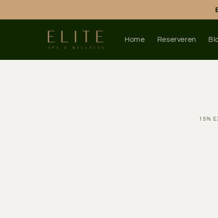
Meteen
naar de
content
Home
Reserveren
Bl
Ga direct 
productin
15% E