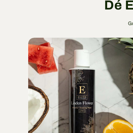
Dé E
Go